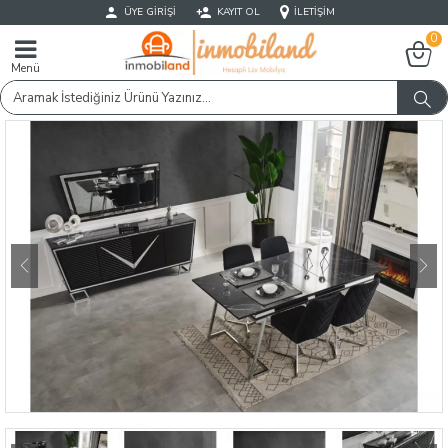
ÜYE GIRIŞI
KAYIT OL
İLETIŞIM
0
Menü