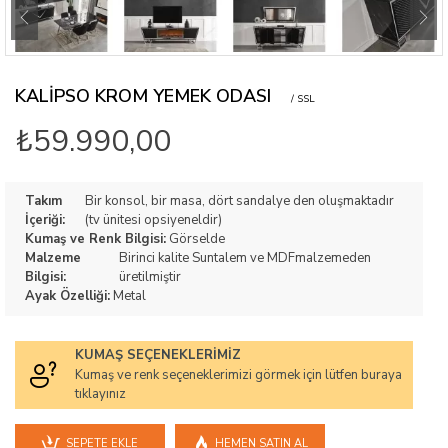
KALIPSO KROM YEMEK ODASI
/ SSL
₺59.990,00
Takım
Bir konsol, bir masa, dört sandalye den oluşmaktadır
İçeriği:
(tv ünitesi opsiyeneldir)
Kumaş ve Renk Bilgisi:
Görselde
Malzeme
Birinci kalite Suntalem ve MDFmalzemeden
Bilgisi:
üretilmiştir
Ayak Özelliği:
Metal
KUMAŞ SEÇENEKLERIMIZ
Kumaş ve renk seçeneklerimizi görmek için lütfen buraya
tıklayınız
SEPETE EKLE
HEMEN SATIN AL