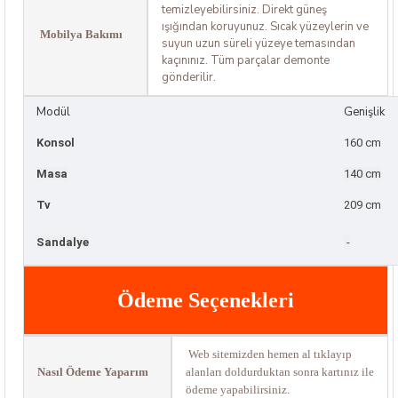
temizleyebilirsiniz. Direkt güneş
ışığından koruyunuz. Sıcak yüzeylerin ve
Mobilya Bakımı
suyun uzun süreli yüzeye temasından
kaçınınız. Tüm parçalar demonte
gönderilir.
Modül
Genişlik
Konsol
160 cm
Masa
140 cm
Tv
209 cm
Sandalye
-
Ödeme Seçenekleri
Web sitemizden hemen al tıklayıp
Nasıl Ödeme Yaparım
alanları doldurduktan sonra kartınız ile
ödeme yapabilirsiniz.