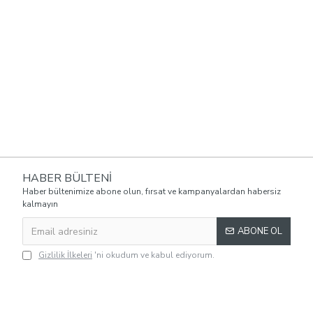
HABER BÜLTENI
Haber bültenimize abone olun, fırsat ve kampanyalardan habersiz
kalmayın
ABONE OL
Gizlilik İlkeleri
'ni okudum ve kabul ediyorum.