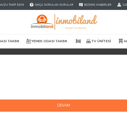
UZU TAKIP EDIN
SIKÇA SORULAN SORULAR
BIZDEN HABERLER
İL
ASI TAKIMI
YEMEK ODASI TAKIMI
TV ÜNITESI
A
DEVAM