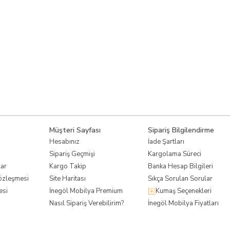
Müşteri Sayfası
Sipariş Bilgilendirme
Hesabınız
İade Şartları
Sipariş Geçmişi
Kargolama Süreci
lar
Kargo Takip
Banka Hesap Bilgileri
Sözleşmesi
Site Haritası
Sıkça Sorulan Sorular
esi
İnegöl Mobilya Premium
Kumaş Seçenekleri
Nasıl Sipariş Verebilirim?
İnegöl Mobilya Fiyatları