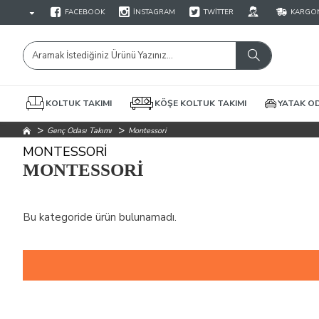
FACEBOOK
İNSTAGRAM
TWITTER
KARGON
KOLTUK TAKIMI
KÖŞE KOLTUK TAKIMI
YATAK OD
Genç Odası Takımı
Montessori
MONTESSORI
MONTESSORI
Bu kategoride ürün bulunamadı.