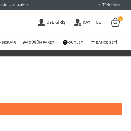
₺
Türk Lirası
ETIŞIM BILGILERIMIZ
0
ÜYE GIRIŞI
KAYIT OL
KSESUAR
DÜĞÜN PAKETI
OUTLET
BAHÇE SETI