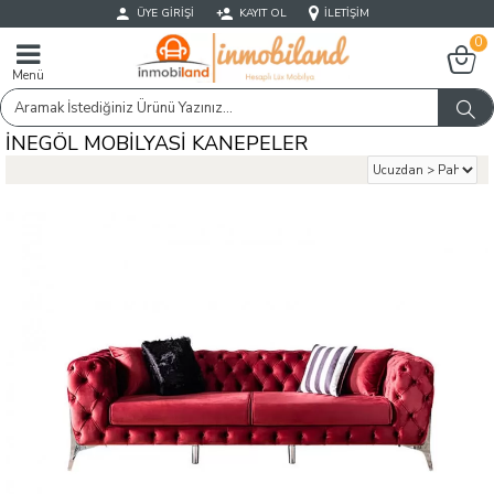
ÜYE GIRIŞI
KAYIT OL
İLETIŞIM
0
Menü
İNEGÖL MOBILYASI KANEPELER