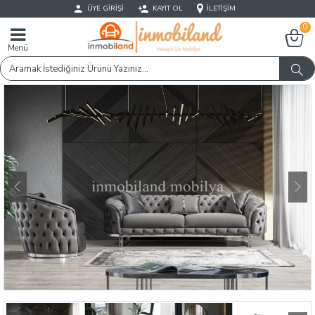
ÜYE GIRIŞI
KAYIT OL
İLETIŞIM
0
Menü