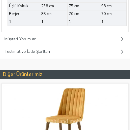
Üçlü Koltuk
238 cm
75 cm
98 cm
Berjer
85 cm
70 cm
70 cm
1
1
1
1
Müşteri Yorumları
Teslimat ve İade Şartları
Diğer Ürünlerimiz