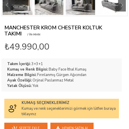
MANCHESTER KROM CHESTER KOLTUK
TAKIMI
/ IN-MAN
₺49.990,00
Takım İçeriği:
3+3+1
Kumaş ve Renk Bilgisi:
Baby Face İthal Kumaş
Malzeme Bilgisi:
Fırınlanmış Gürgen Ağıcından
Ayak Özelliği:
Orjinal Paslanmaz Metal
Yatak Ölçüsü:
Yok
KUMAŞ SEÇENEKLERIMIZ
Kumaş ve renk seçeneklerimizi görmek için lütfen buraya
tıklayınız
SEPETE EKLE
HEMEN SATIN AL