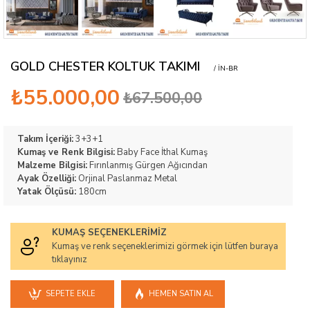
GOLD CHESTER KOLTUK TAKIMI
/ IN-BR
₺55.000,00
₺67.500,00
Takım İçeriği:
3+3+1
Kumaş ve Renk Bilgisi:
Baby Face İthal Kumaş
Malzeme Bilgisi:
Fırınlanmış Gürgen Ağıcından
Ayak Özelliği:
Orjinal Paslanmaz Metal
Yatak Ölçüsü:
180cm
KUMAŞ SEÇENEKLERIMIZ
Kumaş ve renk seçeneklerimizi görmek için lütfen buraya
tıklayınız
SEPETE EKLE
HEMEN SATIN AL