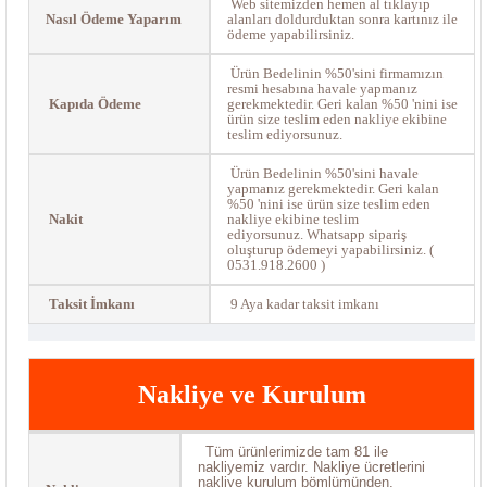
Web sitemizden hemen al tıklayıp
Nasıl Ödeme Yaparım
alanları doldurduktan sonra kartınız ile
ödeme yapabilirsiniz.
Ürün Bedelinin %50'sini firmamızın
resmi hesabına havale yapmanız
Kapıda Ödeme
gerekmektedir. Geri kalan %50 'nini ise
ürün size teslim eden nakliye ekibine
teslim ediyorsunuz.
Ürün Bedelinin %50'sini havale
yapmanız gerekmektedir. Geri kalan
%50 'nini ise ürün size teslim eden
Nakit
nakliye ekibine teslim
ediyorsunuz. Whatsapp sipariş
oluşturup ödemeyi yapabilirsiniz. (
0531.918.2600 )
Taksit İmkanı
9 Aya kadar taksit imkanı
Nakliye ve Kurulum
Tüm ürünlerimizde tam 81 ile
nakliyemiz vardır. Nakliye ücretlerini
nakliye kurulum bömlümünden,