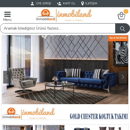
ÜYE GIRIŞI
KAYIT OL
İLETIŞIM
0
Menü
%19 İNDIRIM