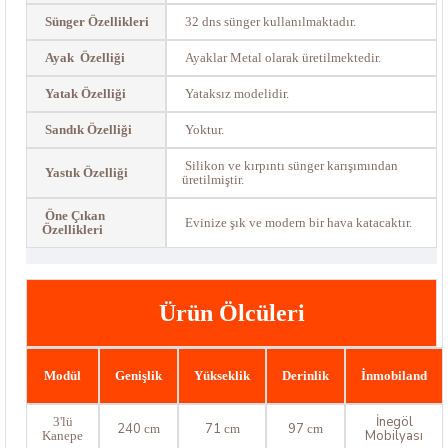
Sünger Özellikleri
32 dns sünger kullanılmaktadır.
Ayak Özelliği
Ayaklar Metal olarak üretilmektedir.
Yatak Özelliği
Yataksız modelidir.
Sandık Özelliği
Yoktur.
Silikon ve kırpıntı sünger karışımından
Yastık Özelliği
üretilmiştir.
Öne Çıkan
Evinize şık ve modern bir hava katacaktır.
Özellikleri
Ürün Ölcüleri
Modül
Genişlik
Yükseklik
Derinlik
İnmobiland
İnegöl
3'lü
240
71
97
cm
cm
cm
Mobilyası
Kanepe