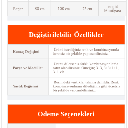
İnegöl
80
100
Berjer
cm
cm
75 cm
Mobilyası
Değiştirilebilir Özellikler
Ürünü istediğiniz renk ve kombinasyonda
Kumaş Değişimi
ücretsiz bir şekilde yaptırabilirsiniz.
Ürünü dilerseniz farklı kombinasyonlarda
Parça ve Modüller
satın alabilirsiniz. Örneğin; 3+3, 3+3+1+1,
3+1 v.b.
Resimdeki yastıklar takıma dahildir. Renk
Yastık Değişimi
kombinasyonlarını dilediğiniz gibi ücretsiz
bir şekilde yaptırabilirsiniz.
Ödeme Seçenekleri