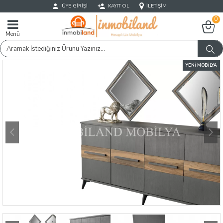
ÜYE GIRIŞI
KAYIT OL
İLETIŞIM
0
Menü
YENI MOBILYA