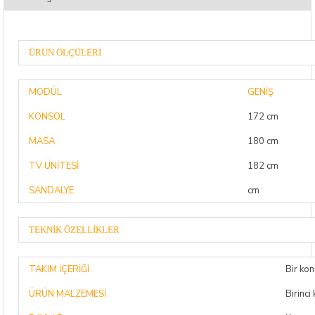
ÜRÜN ÖLÇÜLERİ
MODÜL
GENİŞ
KONSOL
172 cm
MASA
180 cm
TV ÜNİTESİ
182 cm
SANDALYE
cm
TEKNİK ÖZELLİKLER
TAKIM İÇERİĞİ
Bir kon
ÜRÜN MALZEMESİ
Birinci