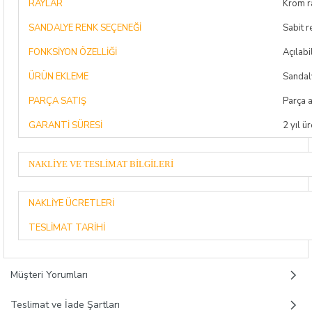
RAYLAR
Krom r
SANDALYE RENK SEÇENEĞİ
Sabit r
FONKSİYON ÖZELLİĞİ
Açılabi
ÜRÜN EKLEME
Sandaly
PARÇA SATIŞ
Parça a
GARANTİ SÜRESİ
2 yıl ür
NAKLİYE VE TESLİMAT BİLGİLERİ
NAKLİYE ÜCRETLERİ
TESLİMAT TARİHİ
Müşteri Yorumları
Teslimat ve İade Şartları