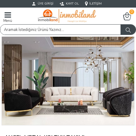
ÜYE GIRIŞI
KAYIT OL
İLETIŞIM
0
Menü