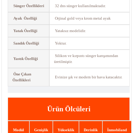
Sünger Özellikleri
32 dns sünger kullanılmaktadır.
Ayak Özelliği
Orjinal gold veya krom metal ayak
Yatak Özelliği
Yataksız modelidir.
Sandık Özelliği
Yoktur.
Silikon ve kırpıntı sünger karışımından
Yastık Özelliği
üretilmiştir.
Öne Çıkan
Evinize şık ve modern bir hava katacaktır.
Özellikleri
Ürün Ölcüleri
Modül
Genişlik
Yükseklik
Derinlik
İnmobiland