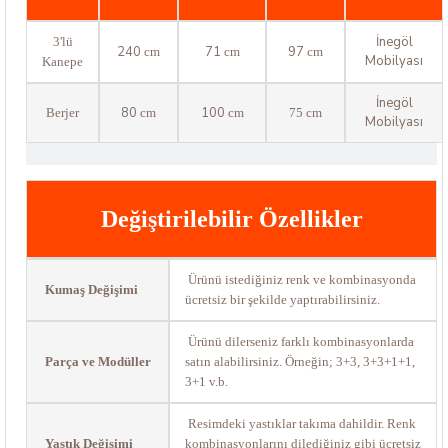
İnegöl
3'lü
240
71
97
cm
cm
cm
Mobilyası
Kanepe
İnegöl
80
100
Berjer
cm
cm
75 cm
Mobilyası
Değiştirilebilir Özellikler
Ürünü istediğiniz renk ve kombinasyonda
Kumaş Değişimi
ücretsiz bir şekilde yaptırabilirsiniz.
Ürünü dilerseniz farklı kombinasyonlarda
Parça ve Modüller
satın alabilirsiniz. Örneğin; 3+3, 3+3+1+1,
3+1 v.b.
Resimdeki yastıklar takıma dahildir. Renk
Yastık Değişimi
kombinasyonlarını dilediğiniz gibi ücretsiz