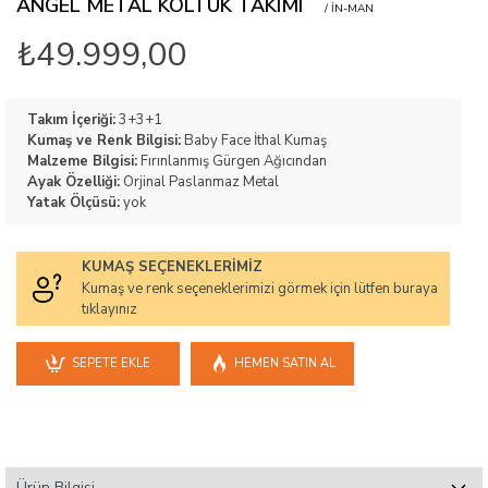
ANGEL METAL KOLTUK TAKIMI
/ IN-MAN
₺49.999,00
Takım İçeriği:
3+3+1
Kumaş ve Renk Bilgisi:
Baby Face İthal Kumaş
Malzeme Bilgisi:
Fırınlanmış Gürgen Ağıcından
Ayak Özelliği:
Orjinal Paslanmaz Metal
Yatak Ölçüsü:
yok
KUMAŞ SEÇENEKLERIMIZ
Kumaş ve renk seçeneklerimizi görmek için lütfen buraya
tıklayınız
SEPETE EKLE
HEMEN SATIN AL
Ürün Bilgisi