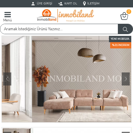
ÜYE GIRIŞI
KAYIT OL
İLETIŞIM
0
Menü
YENI MOBILYA
%31 İNDIRIM