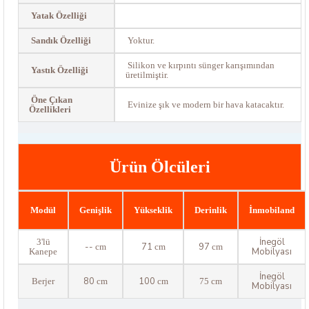
Yatak Özelliği
Sandık Özelliği
Yoktur.
Silikon ve kırpıntı sünger karışımından
Yastık Özelliği
üretilmiştir.
Öne Çıkan
Evinize şık ve modern bir hava katacaktır.
Özellikleri
Ürün Ölcüleri
Modül
Genişlik
Yükseklik
Derinlik
İnmobiland
İnegöl
3'lü
--
71
97
cm
cm
cm
Mobilyası
Kanepe
İnegöl
80
100
Berjer
cm
cm
75 cm
Mobilyası