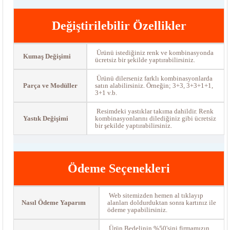
Değiştirilebilir Özellikler
Ürünü istediğiniz renk ve kombinasyonda
Kumaş Değişimi
ücretsiz bir şekilde yaptırabilirsiniz.
Ürünü dilerseniz farklı kombinasyonlarda
Parça ve Modüller
satın alabilirsiniz. Örneğin; 3+3, 3+3+1+1,
3+1 v.b.
Resimdeki yastıklar takıma dahildir. Renk
Yastık Değişimi
kombinasyonlarını dilediğiniz gibi ücretsiz
bir şekilde yaptırabilirsiniz.
Ödeme Seçenekleri
Web sitemizden hemen al tıklayıp
Nasıl Ödeme Yaparım
alanları doldurduktan sonra kartınız ile
ödeme yapabilirsiniz.
Ürün Bedelinin %50'sini firmamızın