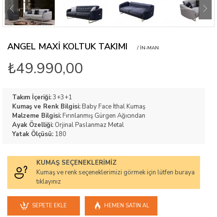
ANGEL MAXI KOLTUK TAKIMI
/ IN-MAN
₺49.990,00
Takım İçeriği:
3+3+1
Kumaş ve Renk Bilgisi:
Baby Face İthal Kumaş
Malzeme Bilgisi:
Fırınlanmış Gürgen Ağıcından
Ayak Özelliği:
Orjinal Paslanmaz Metal
Yatak Ölçüsü:
180
KUMAŞ SEÇENEKLERIMIZ
Kumaş ve renk seçeneklerimizi görmek için lütfen buraya
tıklayınız
SEPETE EKLE
HEMEN SATIN AL