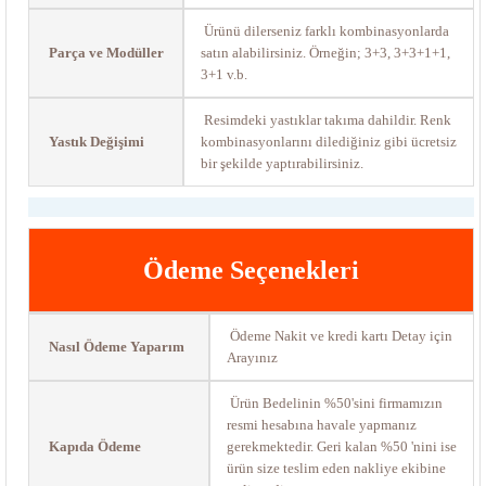
Ürünü dilerseniz farklı kombinasyonlarda
Parça ve Modüller
satın alabilirsiniz. Örneğin; 3+3, 3+3+1+1,
3+1 v.b.
Resimdeki yastıklar takıma dahildir. Renk
Yastık Değişimi
kombinasyonlarını dilediğiniz gibi ücretsiz
bir şekilde yaptırabilirsiniz.
Ödeme Seçenekleri
Ödeme Nakit ve kredi kartı Detay için
Nasıl Ödeme Yaparım
Arayınız
Ürün Bedelinin %50'sini firmamızın
resmi hesabına havale yapmanız
Kapıda Ödeme
gerekmektedir. Geri kalan %50 'nini ise
ürün size teslim eden nakliye ekibine