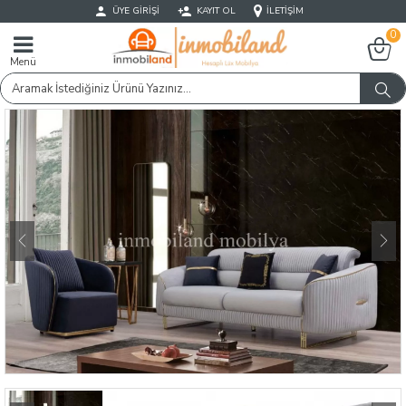
ÜYE GIRIŞI
KAYIT OL
İLETIŞIM
0
Menü