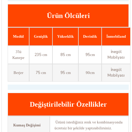
Ürün Ölcüleri
Modül
Genişlik
Yükseklik
Derinlik
İnmobiland
İnegöl
3'lü
235
85
95
cm
cm
cm
Mobilyası
Kanepe
İnegöl
75
95
Berjer
cm
cm
90cm
Mobilyası
Değiştirilebilir Özellikler
Ürünü istediğiniz renk ve kombinasyonda
Kumaş Değişimi
ücretsiz bir şekilde yaptırabilirsiniz.