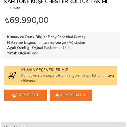
KAPITONE KÖŞE CHESTER KOLTUK TAKIMI
/ IN-BR
₺69.990,00
Kumaş ve Renk Bilgisi:
Baby Face İthal Kumaş
Malzeme Bilgisi:
Fırınlanmış Gürgen Ağıcından
Ayak Özelliği:
Orjinal Paslanmaz Metal
Yatak Ölçüsü:
yok
KUMAŞ SEÇENEKLERIMIZ
Kumaş ve renk seçeneklerimizi görmek için lütfen buraya
tıklayınız
SEPETE EKLE
HEMEN SATIN AL