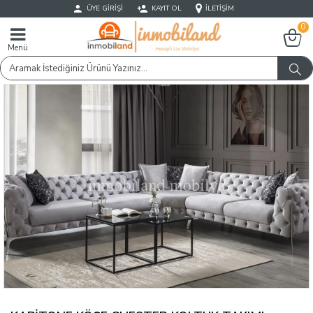
ÜYE GIRIŞI
KAYIT OL
İLETIŞIM
0
Menü