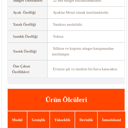
Sünger Özellikleri
32 dns sünger kullanılmaktadır.
Ayak Özelliği
Ayaklar Metal olarak üretilmektedir.
Yatak Özelliği
Yataksız modelidir.
Sandık Özelliği
Yoktur.
Silikon ve kırpıntı sünger karışımından
Yastık Özelliği
üretilmiştir.
Öne Çıkan
Evinize şık ve modern bir hava katacaktır.
Özellikleri
Ürün Ölcüleri
Modül
Genişlik
Yükseklik
Derinlik
İnmobiland