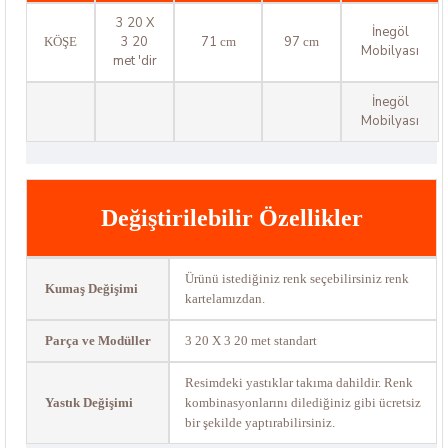
3 20 X
İnegöl
3 20
71
97
KÖŞE
cm
cm
Mobilyası
met 'dir
İnegöl
Mobilyası
Değiştirilebilir Özellikler
Ürünü istediğiniz renk seçebilirsiniz renk
Kumaş Değişimi
kartelamızdan.
Parça ve Modüller
3 20 X 3 20 met standart
Resimdeki yastıklar takıma dahildir. Renk
Yastık Değişimi
kombinasyonlarını dilediğiniz gibi ücretsiz
bir şekilde yaptırabilirsiniz.