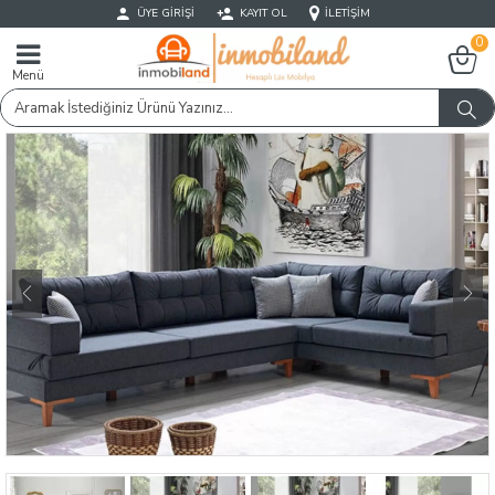
ÜYE GIRIŞI
KAYIT OL
İLETIŞIM
0
Menü