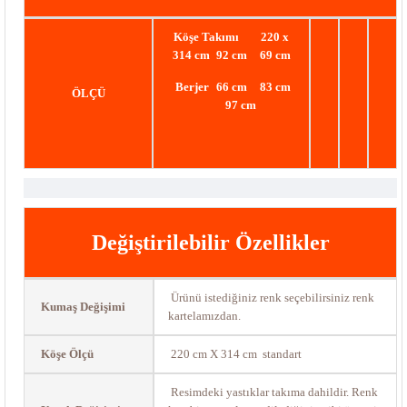
Köşe Takımı
220 x
314 cm
92 cm
69 cm
Berjer
66 cm
83 cm
ÖLÇÜ
97 cm
Değiştirilebilir Özellikler
Ürünü istediğiniz renk seçebilirsiniz renk
Kumaş Değişimi
kartelamızdan.
Köşe Ölçü
220 cm X 314 cm standart
Resimdeki yastıklar takıma dahildir. Renk