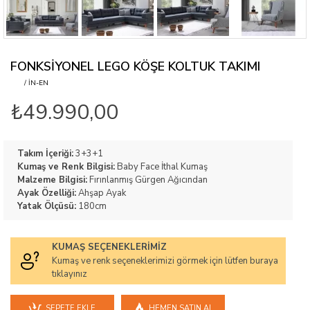
FONKSIYONEL LEGO KÖŞE KOLTUK TAKIMI
/ IN-EN
₺49.990,00
Takım İçeriği:
3+3+1
Kumaş ve Renk Bilgisi:
Baby Face İthal Kumaş
Malzeme Bilgisi:
Fırınlanmış Gürgen Ağıcından
Ayak Özelliği:
Ahşap Ayak
Yatak Ölçüsü:
180cm
KUMAŞ SEÇENEKLERIMIZ
Kumaş ve renk seçeneklerimizi görmek için lütfen buraya
tıklayınız
SEPETE EKLE
HEMEN SATIN AL