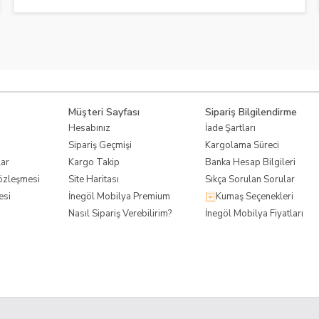
Müşteri Sayfası
Sipariş Bilgilendirme
Hesabınız
İade Şartları
Sipariş Geçmişi
Kargolama Süreci
lar
Kargo Takip
Banka Hesap Bilgileri
Sözleşmesi
Site Haritası
Sıkça Sorulan Sorular
esi
İnegöl Mobilya Premium
Kumaş Seçenekleri
Nasıl Sipariş Verebilirim?
İnegöl Mobilya Fiyatları