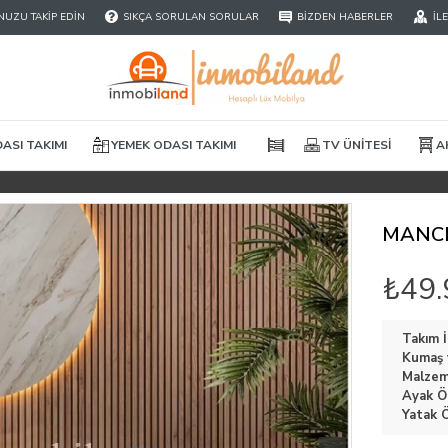
UZU TAKIP EDIN
SIKÇA SORULAN SORULAR
BIZDEN HABERLER
İL
ASI TAKIMI
YEMEK ODASI TAKIMI
TV ÜNITESI
A
MANCH
₺49.
Takım İ
Kumaş v
Malzeme
Ayak Öz
Yatak Ö