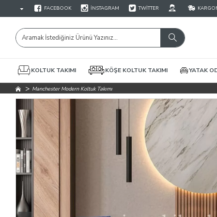
FACEBOOK
İNSTAGRAM
TWITTER
KARGON
KOLTUK TAKIMI
KÖŞE KOLTUK TAKIMI
YATAK OD
Manchester Modern Koltuk Takımı