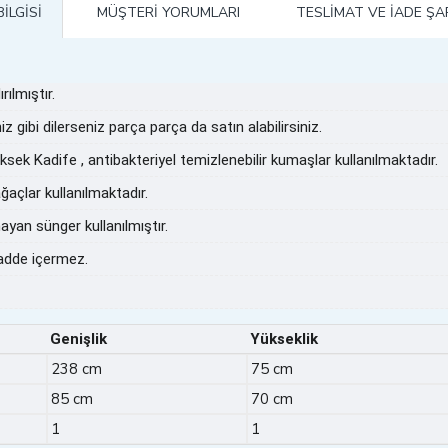
ILGISI
MÜŞTERI YORUMLARI
TESLIMAT VE İADE ŞA
ılmıştır.
z gibi dilerseniz parça parça da satın alabilirsiniz.
k Kadife , antibakteriyel temizlenebilir kumaşlar kullanılmaktadır.
ğaçlar kullanılmaktadır.
an sünger kullanılmıştır.
madde içermez.
Genişlik
Yükseklik
238 cm
75 cm
85 cm
70 cm
1
1