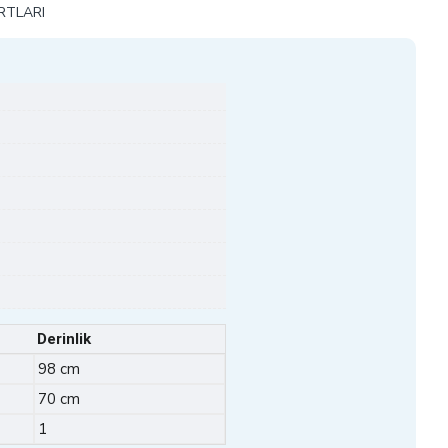
RTLARI
Derinlik
98 cm
70 cm
1