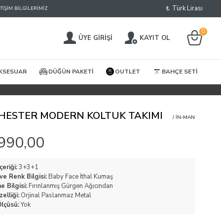
₺
Türk Lirası
ETIŞIM BILGILERIMIZ
0
ÜYE GIRIŞI
KAYIT OL
KSESUAR
DÜĞÜN PAKETI
OUTLET
BAHÇE SETI
ESTER MODERN KOLTUK TAKIMI
/ IN-MAN
990,00
çeriği:
3+3+1
e Renk Bilgisi:
Baby Face İthal Kumaş
 Bilgisi:
Fırınlanmış Gürgen Ağıcından
elliği:
Orjinal Paslanmaz Metal
lçüsü:
Yok