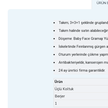
ÜRÜN B
Takım; 3+3+1 şeklinde gruplandır
Takım halinde satın alabileceğini
Döşeme: Baby Face Gramajı Yükse
İskeletinde Fırınlanmış gürgen a
Oturum yerlerinde çökme yapmay
Antibakteriyeldir, kanserojen 
24 ay üretici firma garantilidir.
Ürün
Üçlü Koltuk
Berjer
1