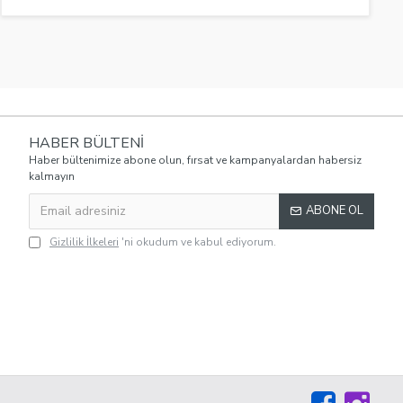
HABER BÜLTENI
Haber bültenimize abone olun, fırsat ve kampanyalardan habersiz
kalmayın
ABONE OL
Gizlilik İlkeleri
'ni okudum ve kabul ediyorum.