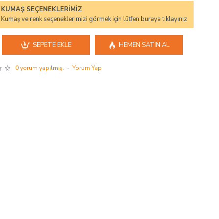
KUMAŞ SEÇENEKLERIMIZ
Kumaş ve renk seçeneklerimizi görmek için lütfen buraya tıklayınız
SEPETE EKLE
HEMEN SATIN AL
0 yorum yapılmış.
-
Yorum Yap