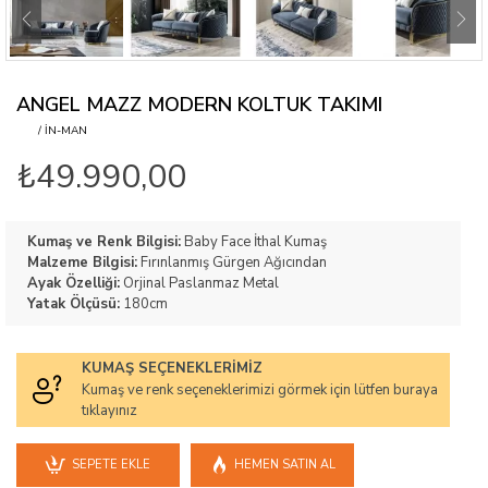
ANGEL MAZZ MODERN KOLTUK TAKIMI
/ IN-MAN
₺49.990,00
Kumaş ve Renk Bilgisi:
Baby Face İthal Kumaş
Malzeme Bilgisi:
Fırınlanmış Gürgen Ağıcından
Ayak Özelliği:
Orjinal Paslanmaz Metal
Yatak Ölçüsü:
180cm
KUMAŞ SEÇENEKLERIMIZ
Kumaş ve renk seçeneklerimizi görmek için lütfen buraya
tıklayınız
SEPETE EKLE
HEMEN SATIN AL