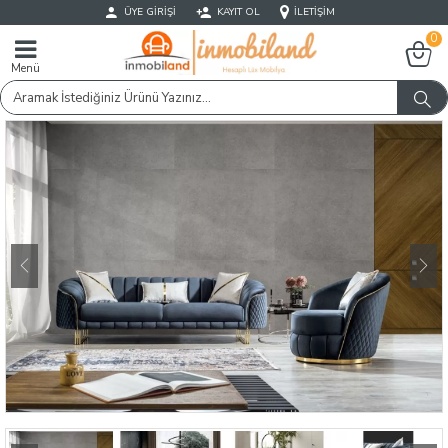
ÜYE GIRIŞI
KAYIT OL
İLETIŞIM
0
Menü