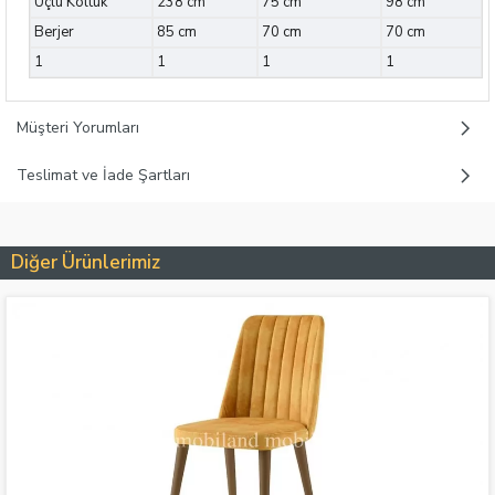
Üçlü Koltuk
238 cm
75 cm
98 cm
Berjer
85 cm
70 cm
70 cm
1
1
1
1
Müşteri Yorumları
Teslimat ve İade Şartları
Diğer Ürünlerimiz