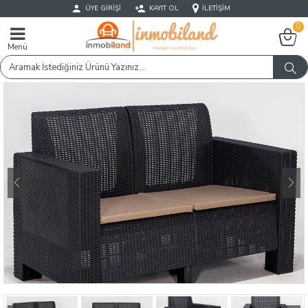
ÜYE GIRIŞI
KAYIT OL
İLETIŞIM
0
Menü