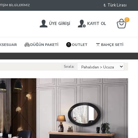
₺
Türk Lirası
ETIŞIM BILGILERIMIZ
0
ÜYE GIRIŞI
KAYIT OL
KSESUAR
DÜĞÜN PAKETI
OUTLET
BAHÇE SETI
Sırala: