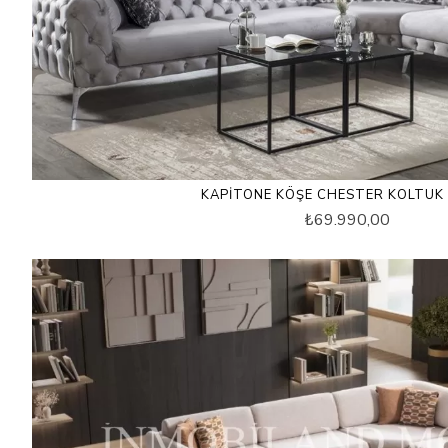
KAPITONE KÖŞE CHESTER KOLTUK 
₺69.990,00