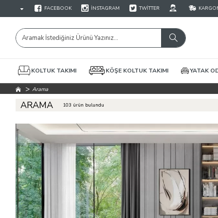
FACEBOOK
İNSTAGRAM
TWITTER
KARGON
KOLTUK TAKIMI
KÖŞE KOLTUK TAKIMI
YATAK OD
Arama
ARAMA
103 ürün bulundu