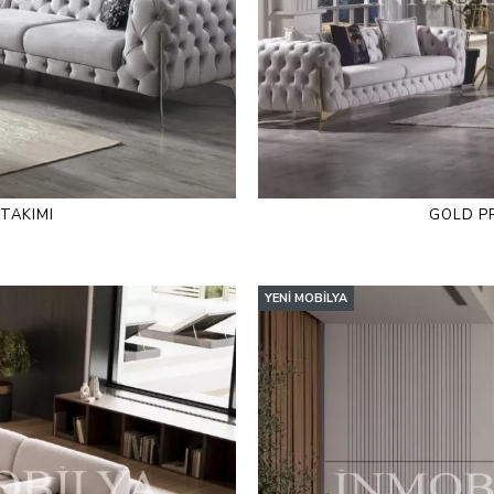
TAKIMI
GOLD P
YENI MOBILYA