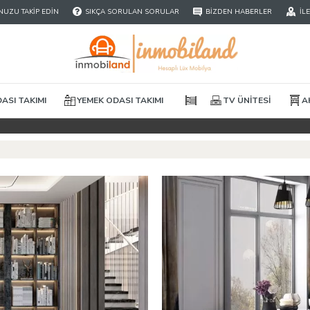
UZU TAKIP EDIN
SIKÇA SORULAN SORULAR
BIZDEN HABERLER
İL
ASI TAKIMI
YEMEK ODASI TAKIMI
TV ÜNITESI
A